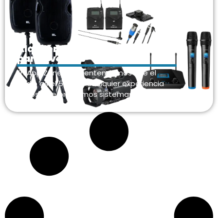
Alquiler de Equipos de Sonido
para eventos
En App Zone Web, entendemos que el
audio es el 50% de cualquier experiencia
exitosa. Te brindamos sistemas de sonido…